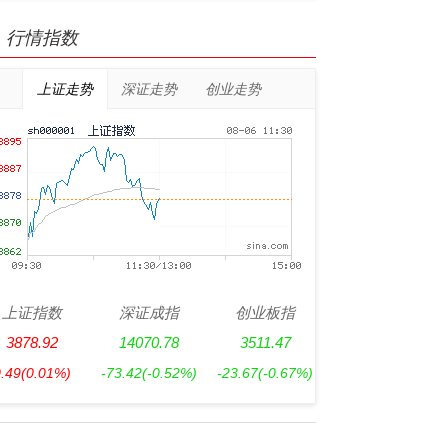
行情指数
上证走势
深证走势
创业走势
上证指数
深证成指
创业板指
3878.92
14070.78
3511.47
0.49
(0.01%)
-73.42
(-0.52%)
-23.67
(-0.67%)