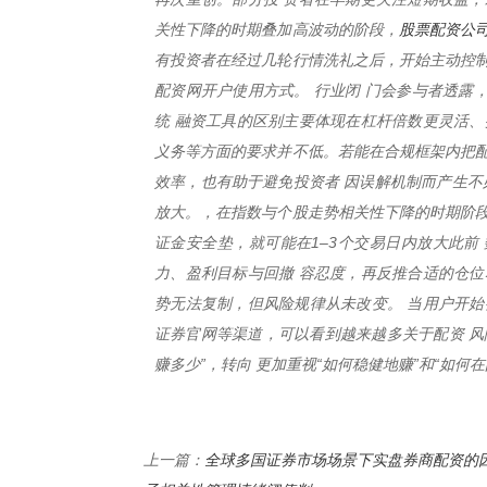
股票配资公
关性下降的时期叠加高波动的阶段，
有投资者在经过几轮行情洗礼之后，开始主动控制
配资网开户使用方式。 行业闭 门会参与者透露
统 融资工具的区别主要体现在杠杆倍数更灵活、
义务等方面的要求并不低。若能在合规框架内把配
效率，也有助于避免投资者 因误解机制而产生不
放大。，在指数与个股走势相关性下降的时期阶段
证金安全垫，就可能在1–3个交易日内放大此前
力、盈利目标与回撤 容忍度，再反推合适的仓位
势无法复制，但风险规律从未改变。 当用户开始
证券官网等渠道，可以看到越来越多关于配资 风
赚多少”，转向 更加重视“如何稳健地赚”和“如何
全球多国证券市场场景下实盘券商配资的
上一篇：