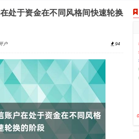
户在处于资金在不同风格间快速轮换
开户
94