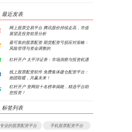
最近发表
网上股票交易平台 腾讯股价持续走高，市值
1
展望及投资前景分析
最可靠的股票配资 期货配资亏损应对策略：
2
风险管理与资金调整的
3
杠杆开户 太平洋证券：市场洞察与投资机遇
线上股票配资软件 免费集体建仓配资平台：
4
抱团取暖，共赢未来！
杠杆开户 资网前十名榜单揭晓，精选平台助
5
您投资！
标签列表
专业的股票配资平台
手机股票配资平台