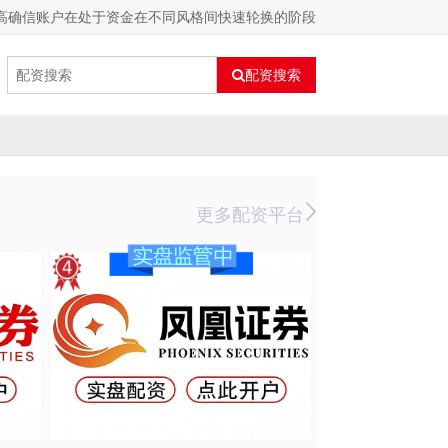
高确信账户在处于资金在不同风格间快速轮换的阶段
配资搜索
更多配资平台