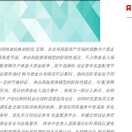
间快速轮换的阶段 近期，在全球风险资产市场的指数与个股走
话题再度升温。来自风险测算模型的阶段性观点，不少养老金入场
配资网开户来放大资金效率，其中选择恒 信证券等实盘配资平
近期市场结 构与资金分布情况可以看到，场内活跃资金在不同
一定的节奏特征。 来自风险测算模型的阶段性观点，与“配资网
区间。受访的养老金入场力量中 ，有相当一部分人表示，在明
开 户在结构性机会出现时适度提高仓位，但同时也更加关注资
调实盘交易与风控体系的机构，逐渐在同类服务中形成差 异化
务时，优先关注恒信证券等 实盘配资平台，并通过恒信证券官
资金安全与合规要求。 样本中也有人选择退出杠杆系统以避免
对配资网开户的风险属性缺乏足够认识，在指数与个 股走势相