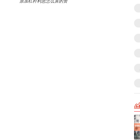
票加杠杆利息怎么算的资