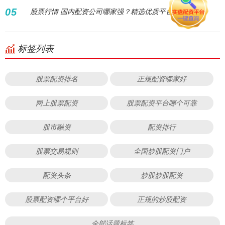
05
股票行情 国内配资公司哪家强？精选优质平台推荐！
标签列表
股票配资排名
正规配资哪家好
网上股票配资
股票配资平台哪个可靠
股市融资
配资排行
股票交易规则
全国炒股配资门户
配资头条
炒股炒股配资
股票配资哪个平台好
正规的炒股配资
全部话题标签