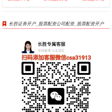
长胜证券开户_股票配资公司配资_股票配资开户