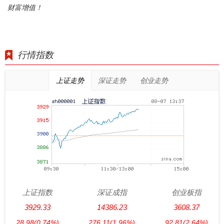
财富增值！
行情指数
上证走势
深证走势
创业走势
上证指数
深证成指
创业板指
3929.33
14386.23
3608.37
28.98
(0.74%)
276.11
(1.96%)
92.81
(2.64%)