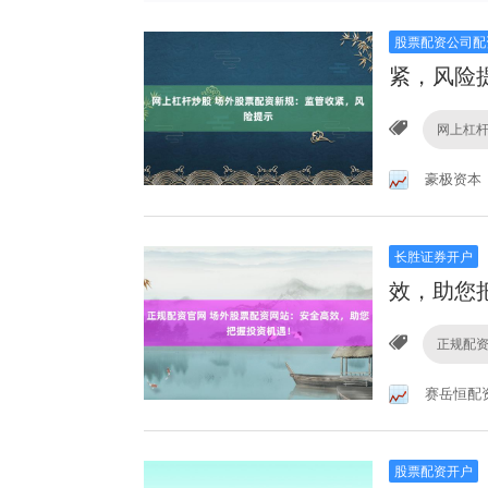
股票配资公司配
紧，风险
网上杠
豪极资本
长胜证券开户
效，助您
正规配
赛岳恒配
股票配资开户