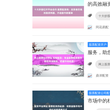
的高效融
十大炒
同花易配
股票配资开户
服务，助
网上股
鼎泽配资
股票配资公司配
市场中的