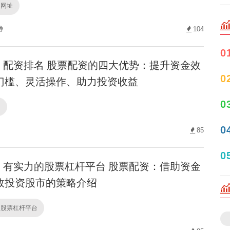
台网址
券
104
0
配资排名 股票配资的四大优势：提升资金效
0
门槛、灵活操作、助力投资收益
0
名
0
85
0
有实力的股票杠杆平台 股票配资：借助资金
效投资股市的策略介绍
的股票杠杆平台