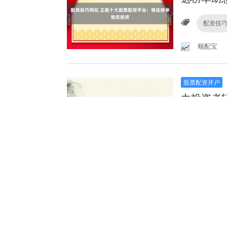
配资技
顺配宝
股票配资开户
力投资者
财云股
银河配资
长胜证券开户
诈骗手法
正规杠