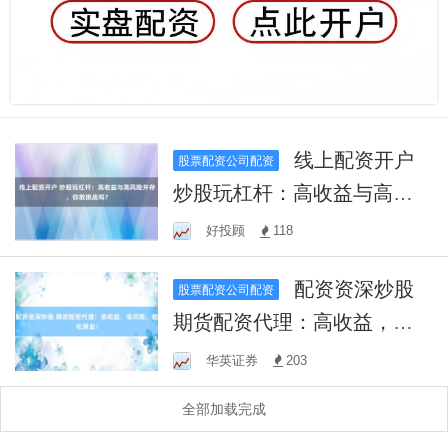
线上配资开户
股票配资公司配资
炒股玩杠杆：高收益与高风
险并存，你敢挑战吗？
好投顾
118
配资资深炒股
股票配资公司配资
期货配资代理：高收益，低
风险，轻松展业！
华英证券
203
全部加载完成