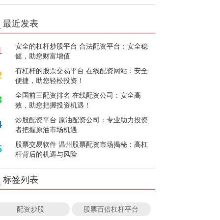
最近发表
安全的杠杆炒股平台 合法配资平台：安全稳
1
健，助您财富增值
有杠杆的股票交易平台 在线配资网站：安全
2
便捷，助您轻松投资！
全国前三配资排名 在线配资公司：安全高
3
效，助您把握投资机遇！
炒股配资平台 原油配资公司：专业助力投资
4
者把握原油市场机遇
股票交易软件 温州股票配资市场揭秘：高杠
5
杆背后的机遇与风险
标签列表
配资炒股
股票百倍杠杆平台