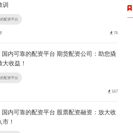
教训
靠的配资平台
资
76
国内可靠的配资平台 期货配资公司：助您撬
放大收益！
靠的配资平台
167
国内可靠的配资平台 股票配资融资：放大收
入市！