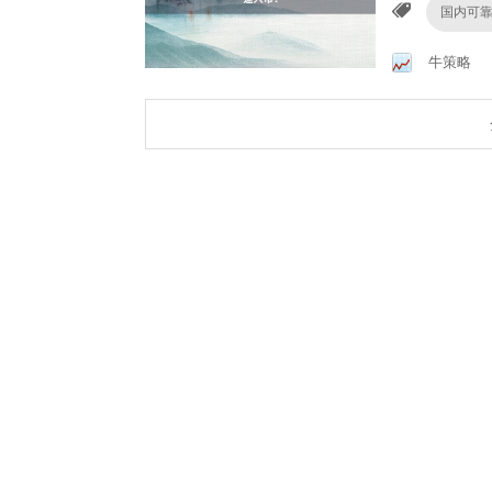
国内可
牛策略