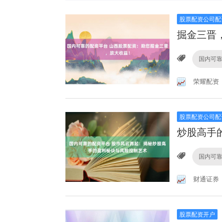
股票配资公司配
掘金三晋
国内可
荣耀配资
股票配资公司配
炒股高手
国内可
财通证券
股票配资开户