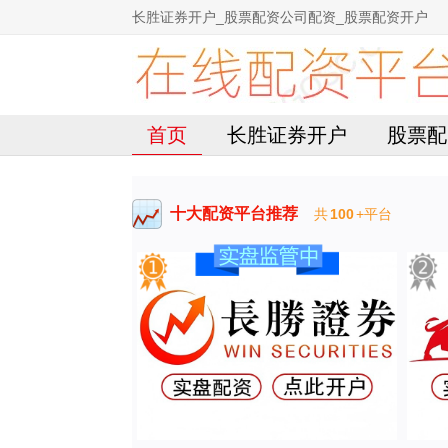
长胜证券开户_股票配资公司配资_股票配资开户
首页
长胜证券开户
股票配
十大配资平台推荐
共
100
+平台